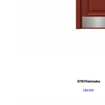
8781 Reiniuska
Läs mer