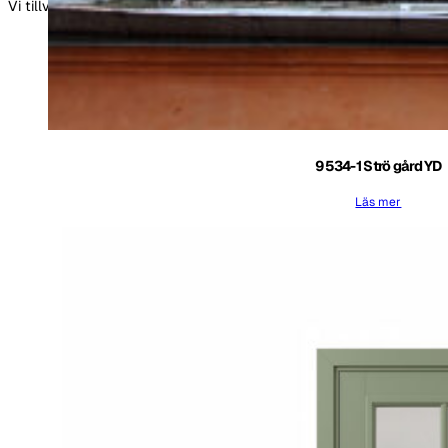
Vi tillverkar efter dina önskemål.
9534-1 Strö gård YD
Läs mer