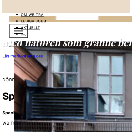
OM WB TRÄ
LEDIGA JOBB
AKTUELLT
Med naturen som granne beh
Läs mer
Kontakta oss
DÖRRAR & ENTRÉER
Specialtillverkade dörrar och 
Specialtillverkade dörrar och entréer.
Entrépartier och ytterdörr
WB Trä tillverkar entrépartier och ytterdörrar i både gammeldags och