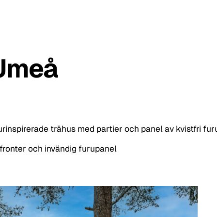
 Umeå
rinspirerade trähus med partier och panel av kvistfri fur
sfronter och invändig furupanel