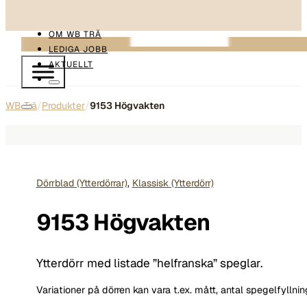
OM WB TRÄ
LEDIGA JOBB
AKTUELLT
WB Trä
/
Produkter
/
9153 Högvakten
Dörrblad (Ytterdörrar)
,
Klassisk (Ytterdörr)
9153 Högvakten
Ytterdörr med listade ”helfranska” speglar.
Variationer på dörren kan vara t.ex. mått, antal spegelfyllni